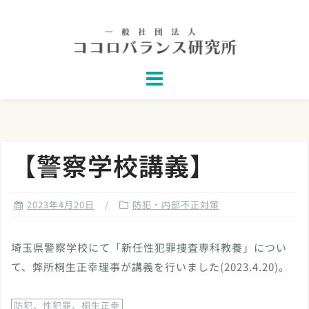
Skip
to
content
【警察学校講義】
2023年4月20日
防犯・内部不正対策
埼玉県警察学校にて「新任性犯罪捜査専科教養」につい
て、弊所桐生正幸理事が講義を行いました(2023.4.20)。
防犯、性犯罪、桐生正幸