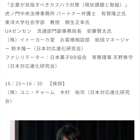
「企業が目指すべきカスハラ対策（現状課題と取組）」
虎ノ門中央法律事務所 パートナー弁護士 有賀隆之氏
東洋大学社会学部 教授 桐生正幸氏
UAゼンセン 流通部門副事務局長 安藤賢太氏
（株）イトーヨーカ堂 お客様相談部 総括マネージャ
ー 鈴木隆一（日本対応進化研究会）
ファシリテーター：日本菓子BB協会 常務理事 天野泰守
（日本対応進化研究会）
16：25～16：30 【挨拶】
（株）ユニ・チャーム 木村 裕司（日本対応進化研究
会）