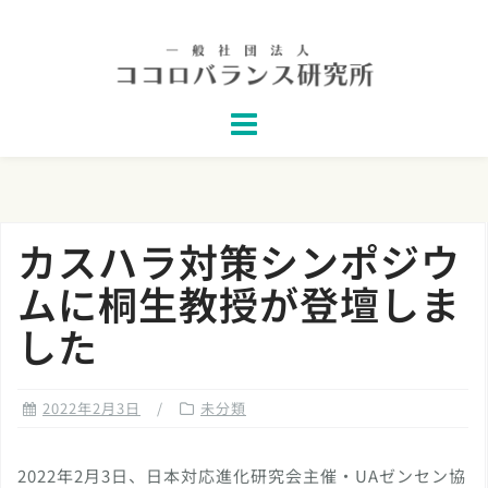
Skip
to
content
カスハラ対策シンポジウ
ムに桐生教授が登壇しま
した
2022年2月3日
未分類
2022年2月3日、日本対応進化研究会主催・UAゼンセン協