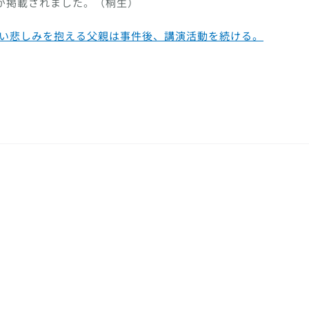
トが掲載されました。（桐生）
 深い悲しみを抱える父親は事件後、講演活動を続ける。