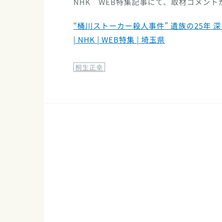
NHK WEB特集記事にて、取材コメン
“桶川ストーカー殺人事件” 遺族の25年
| NHK | WEB特集 | 埼玉県
桐生正幸