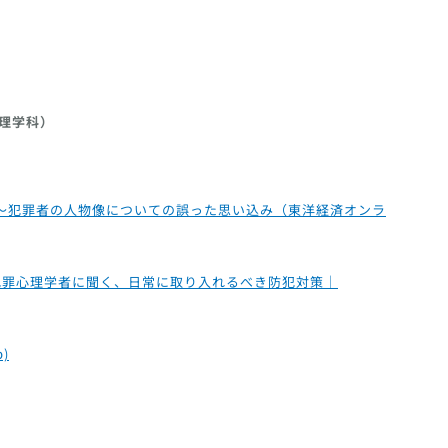
理学科）
〜犯罪者の人物像についての誤った思い込み（東洋経済オンラ
犯罪心理学者に聞く、日常に取り入れるべき防犯対策｜
)