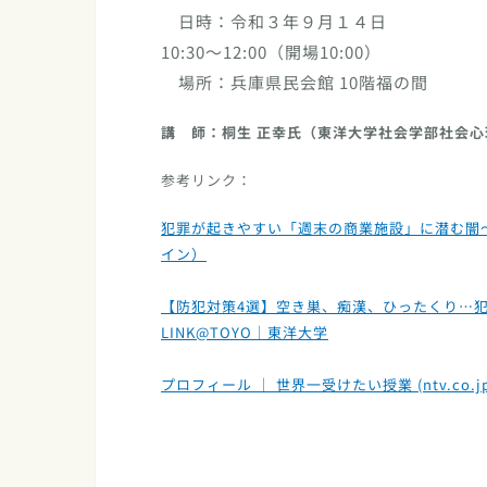
日時：令和３年９月１４日
10:30〜12:00（開場10:00）
場所：兵庫県民会館 10階福の間
講 師：桐生 正幸氏（東洋大学社会学部社会心
参考リンク：
犯罪が起きやすい「週末の商業施設」に潜む闇
イン）
【防犯対策4選】空き巣、痴漢、ひったくり…
LINK@TOYO｜東洋大学
プロフィール ｜ 世界一受けたい授業 (ntv.co.jp