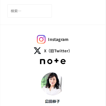
検
索:
Instagram
X（旧Twitter）