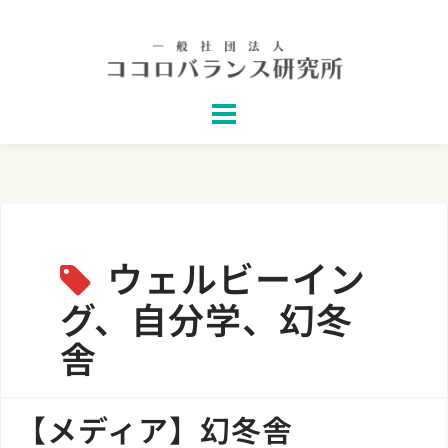
Skip
to
content
ウェルビーイン
グ、自分学、幻冬
舎
【メディア】幻冬舎