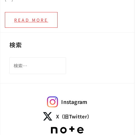
READ MORE
検索
検
索:
Instagram
X（旧Twitter）