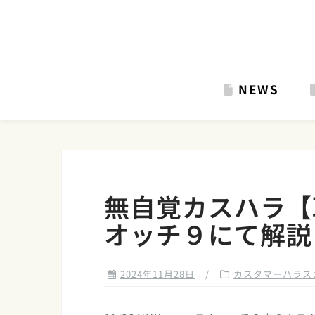
Skip
to
content
NEWS
無自覚カスハラ【
オッチ９にて解説
2024年11月28日
カスタマーハラス