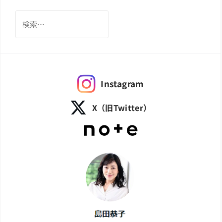
検
索:
Instagram
X（旧Twitter）