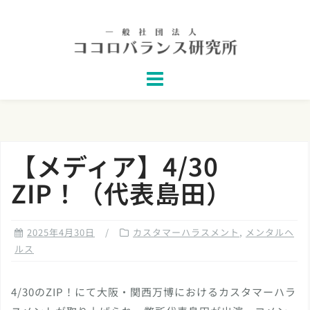
Skip
to
content
【メディア】4/30
ZIP！（代表島田）
2025年4月30日
カスタマーハラスメント
,
メンタルヘ
ルス
4/30のZIP！にて大阪・関西万博におけるカスタマーハラ