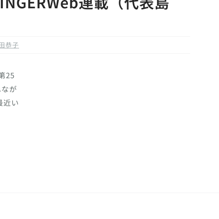
NGERWeb連載（代表島
田恭子
25
ねなが
最近い