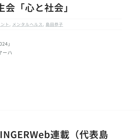
生会「心と社会」
メント
,
メンタルヘルス
,
島田恭子
024」
マーハ
NGERWeb連載（代表島