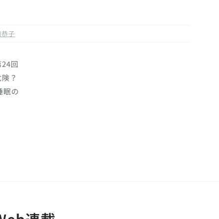
田恭子
24回
危険？
睡眠の