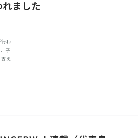
われました
が行わ
は、子
ら支え