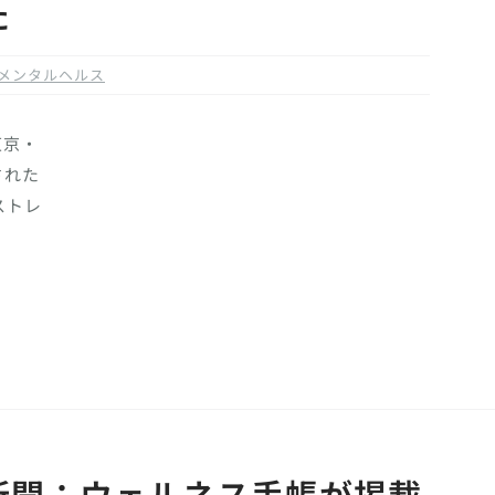
た
メンタルヘルス
東京・
された
ストレ
新聞：ウェルネス手帳が掲載