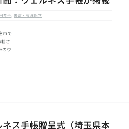
田恭子
,
未病・東洋医学
庄市で
掲載さ
帯のウ
ルネス手帳贈呈式（埼玉県本